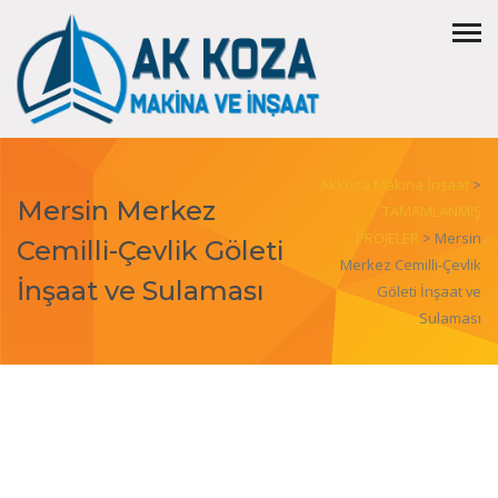
Akkoza Makina İnşaat
>
Mersin Merkez
TAMAMLANMIŞ
PROJELER
>
Mersin
Cemilli-Çevlik Göleti
Merkez Cemilli-Çevlik
İnşaat ve Sulaması
Göleti İnşaat ve
Sulaması